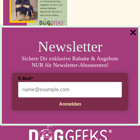
Newsletter
1. SuperHero
Welpentraining:
Souveränität und
Sichere Dir exklusive Rabatte & Angebote
Selbstwirksamkeit für dein
NUR für Newsletter-Abonnenten!
Hundekind!
45,00
€
E-Mail*
In den Warenkorb
Anmelden